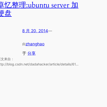
卓忆整理:ubuntu server 加
硬盘
8 月 20, 2014
—
zhanghao
由
于
分享
原文来自：
ttp://blog.csdn.net/dadahacker/article/details/61…