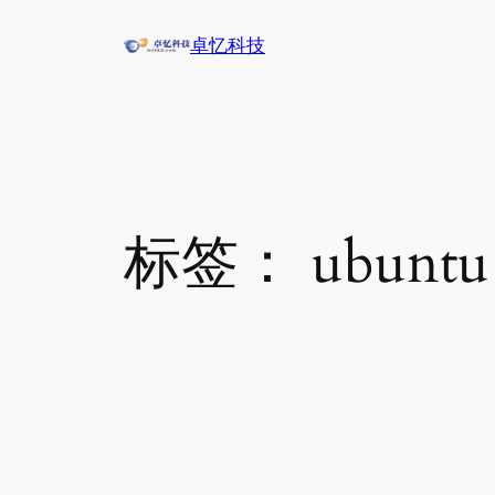
跳
卓忆科技
至
内
容
标签：
ubuntu