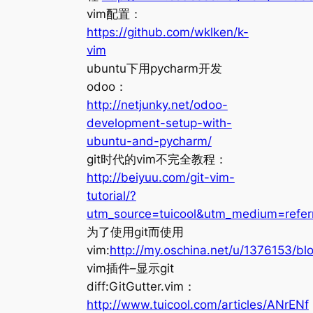
vim配置：
https://github.com/wklken/k-
vim
ubuntu下用pycharm开发
odoo：
http://netjunky.net/odoo-
development-setup-with-
ubuntu-and-pycharm/
git时代的vim不完全教程：
http://beiyuu.com/git-vim-
tutorial/?
utm_source=tuicool&utm_medium=referr
为了使用git而使用
vim:
http://my.oschina.net/u/1376153/b
vim插件–显示git
diff:GitGutter.vim：
http://www.tuicool.com/articles/ANrENf