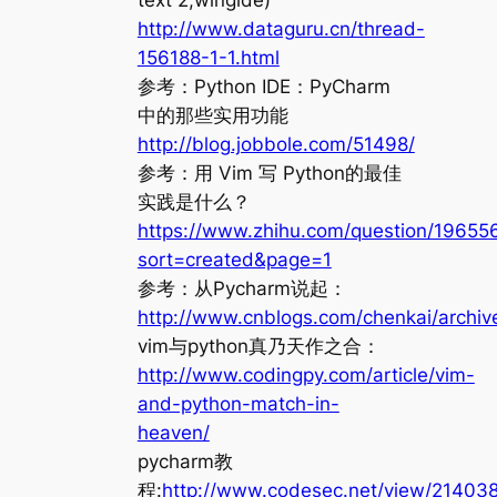
text 2,wingide)
http://www.dataguru.cn/thread-
156188-1-1.html
参考：Python IDE：PyCharm
中的那些实用功能
http://blog.jobbole.com/51498/
参考：用 Vim 写 Python的最佳
实践是什么？
https://www.zhihu.com/question/19655
sort=created&page=1
参考：从Pycharm说起：
http://www.cnblogs.com/chenkai/archiv
vim与python真乃天作之合：
http://www.codingpy.com/article/vim-
and-python-match-in-
heaven/
pycharm教
程:
http://www.codesec.net/view/214038