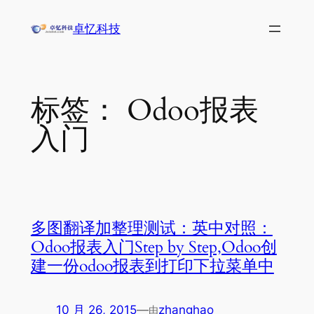
跳
卓忆科技
至
内
容
标签：
Odoo报表
入门
多图翻译加整理测试：英中对照：
Odoo报表入门Step by Step,Odoo创
建一份odoo报表到打印下拉菜单中
10 月 26, 2015
—
zhanghao
由