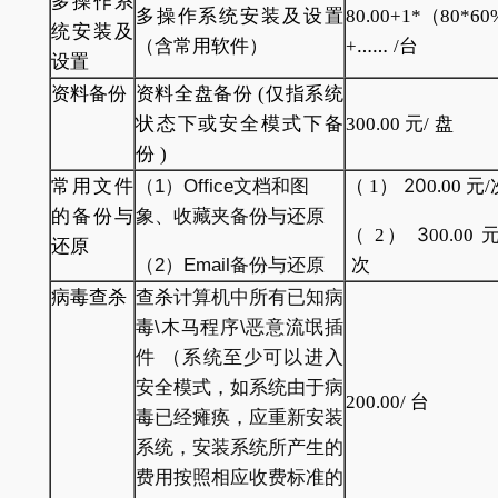
多操作系
多操作系统安装及设置
80.00+1*
（
80*60
统安装及
……
（含常用软件）
+
/
台
设置
资料备份
资料全盘备份
(
仅指系统
状态下或安全模式下备
300.00
元
/
盘
份
)
20
常用文件
（1）Office文档和图
（
1
）
0.00
元
/
的备份与
象、收藏夹备份与还原
3
（
2
）
00.00
还原
（2）Email备份与还原
次
病毒查杀
查杀计算机中所有已知病
毒\木马程序\恶意流氓插
件
（
系统至少可以进入
安全模式，如系统由于病
200.00/
台
毒已经瘫痪，应重新安装
系统，安装系统所产生的
费用按照相应收费标准的