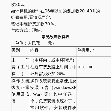
收30%。
如计算机的硬件在06年以前的要加收20-40%的
维修费用.看情况而定.
笔记本维护费加收30％。
付款方式：现结。
常见故障收费表
（单位：人民币 元）
类别
内容
单机用户
上门
（中环内，或中环附近）
费
(
工时
往返车费及路上时间，中
100
．
00
费
)
环外需另外加
20%
操作系统
操作系统恢复正常使用及
恢复正常
安装（含
（,windowsXP
使用及安
,
Win7
等
）其中任选一
装
个，免费安装系统补丁，
常用软件。安装硬件驱