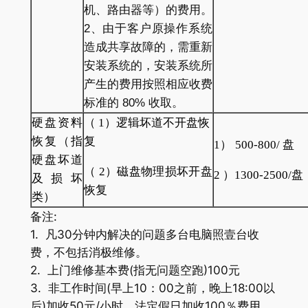
机、路由器等）的费用。
2、由于客户原操作系统
造成共享故障的，需重新
安装系统的，安装系统所
产生的费用按照相应收费
标准的 80% 收取。
硬盘资料
（
1
）逻辑坏道不开盘恢
恢复（指
复
1
）
500-800/
盘
硬盘坏道
（
2
）磁盘物理损坏开盘
2
）
1300-2500/
盘
及损坏
恢复
类）
备注:
1. 凡30分钟内解决的问题多台电脑照壹台收
费，不包括消极维修。
2. 上门维修基本费(指无问题空跑)100元
3. 非工作时间(早上10：00之前，晚上18:00以
后)加收50元/小时，法定假日加收100％费用。