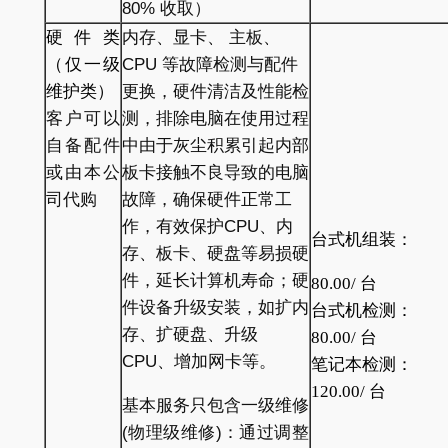
80% 收取）
硬件类
内存、显卡、 主板、
（仅一级
CPU 等故障检测与配件
维护类）
更换，硬件清洁及性能检
客户可以
测，排除电脑在使用过程
自备配件
中由于灰尘积累引起内部
或由本公
板卡接触不良导致的电脑
司代购
故障，确保硬件正常工
作，有效保护CPU、内
台式机组装：
存、板卡、硬盘等易损硬
件，延长计算机寿命；硬
80.00/
台
件设备升级安装，如扩内
台式机检测：
存、扩硬盘、升级
80.00/
台
CPU、增加网卡等。
笔记本检测：
120.00/
台
基本服务只包含一级维修
(物理级维修)：通过调整