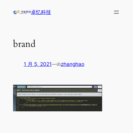
跳
卓忆科技
至
内
容
brand
1 月 5, 2021
—
zhanghao
由