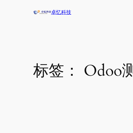
跳
卓忆科技
至
内
容
标签：
Odoo