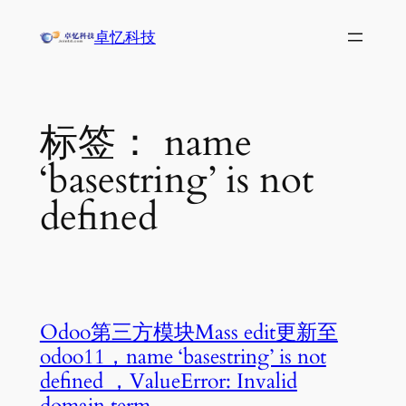
跳
卓忆科技
至
内
容
标签：
name
‘basestring’ is not
defined
Odoo第三方模块Mass edit更新至
odoo11，name ‘basestring’ is not
defined ，ValueError: Invalid
domain term