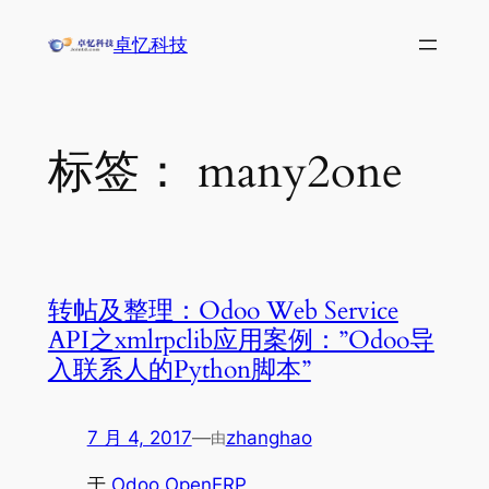
跳
卓忆科技
至
内
容
标签：
many2one
转帖及整理：Odoo Web Service
API之xmlrpclib应用案例：”Odoo导
入联系人的Python脚本”
7 月 4, 2017
—
zhanghao
由
于
Odoo OpenERP