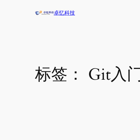
跳
卓忆科技
至
内
容
标签：
Git入