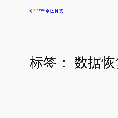
跳
卓忆科技
至
内
容
标签：
数据恢