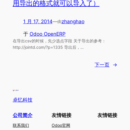
用导出的格式就可以导入了）
1 月 17, 2014
—
zhanghao
由
于
Odoo OpenERP
在导出csv的时候，先少选点字段 关于导出的参考：
http://jointd.com/?p=1335 导出后，…
下一页
→
卓忆科技
公司简介
友情链接
友情链接
联系我们
Odoo官网