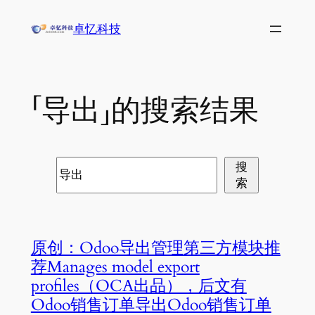
跳
卓忆科技
至
内
容
「导出」的搜索结果
搜
搜
索
索
原创：Odoo导出管理第三方模块推
荐Manages model export
profiles（OCA出品），后文有
Odoo销售订单导出Odoo销售订单