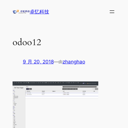
跳
卓忆科技
至
内
容
odoo12
9 月 20, 2018
—
zhanghao
由