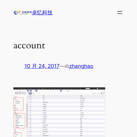
跳
卓忆科技
至
内
容
account
10 月 24, 2017
—
zhanghao
由