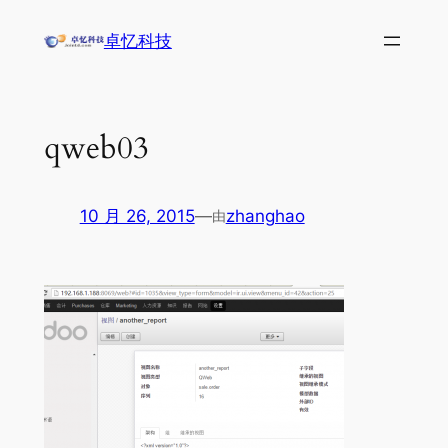
跳
卓忆科技
至
内
容
qweb03
10 月 26, 2015
—
zhanghao
由