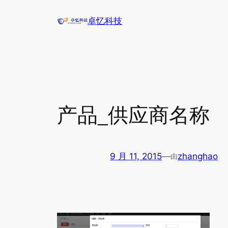
跳
卓忆科技
至
内
容
产品_供应商名称
9 月 11, 2015
—
zhanghao
由