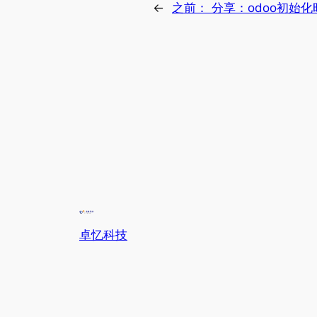
←
之前：
分享：odoo初始
卓忆科技