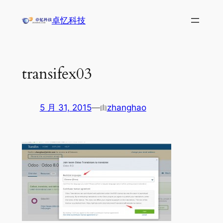
跳
卓忆科技
至
内
容
transifex03
5 月 31, 2015
—
zhanghao
由